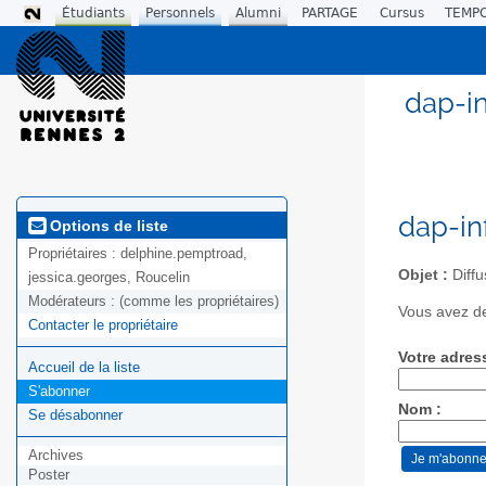
Étudiants
Personnels
Alumni
PARTAGE
Cursus
TEMP
dap-in
dap-in
Options de liste
Propriétaires :
delphine.pemptroad,
Objet :
Diffu
jessica.georges, Roucelin
Modérateurs :
(comme les propriétaires)
Vous avez de
Contacter le propriétaire
Votre adres
Accueil de la liste
S'abonner
Nom :
Se désabonner
Archives
Poster